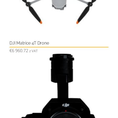
DJI Matrice 4T Drone
€
6 960.72
z VAT