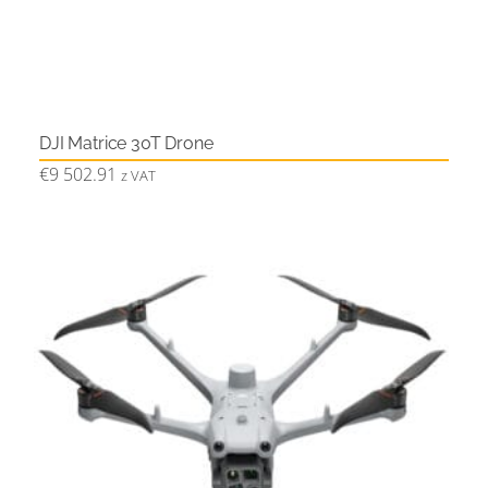
DJI Matrice 30T Drone
€
9 502.91
z VAT