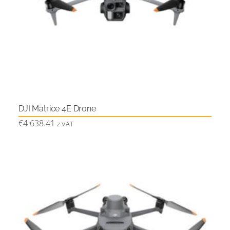
DJI Matrice 4E Drone
€
4 638.41
z VAT