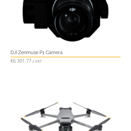
DJI Zenmuse P1 Camera
€
6 301.77
z VAT