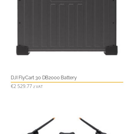
DJI FlyCart 30 DB2000 Battery
€
2 529.77
z VAT